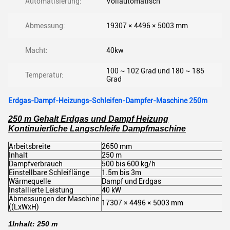
Automatisierung:
Vollautomatisch
Abmessung:
19307 × 4496 × 5003 mm
Macht:
40kw
100 ~ 102 Grad und 180 ~ 185
Temperatur:
Grad
Erdgas-Dampf-Heizungs-Schleifen-Dampfer-Maschine 250m
250 m Gehalt Erdgas und Dampf Heizung
Kontinuierliche Langschleife Dampfmaschine
Arbeitsbreite
2650 mm
Inhalt
250 m
Dampfverbrauch
500 bis 600 kg/h
Einstellbare Schleiflänge
1.5m bis 3m
Wärmequelle
Dampf und Erdgas
Installierte Leistung
40 kW
Abmessungen der Maschine
17307 × 4496 × 5003 mm
((LxWxH)
1Inhalt: 250 m