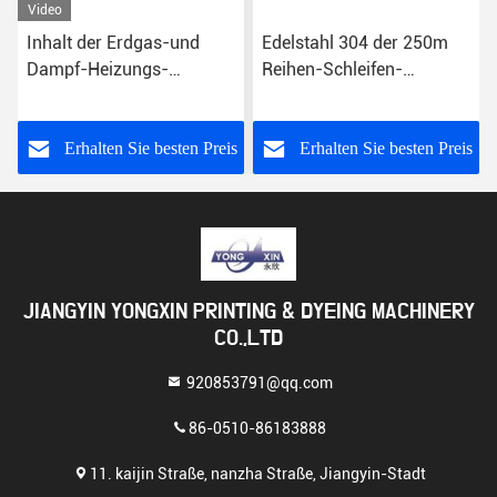
Video
Inhalt der Erdgas-und
Edelstahl 304 der 250m
Dampf-Heizungs-
Reihen-Schleifen-
ununterbrochener langer
Dampfer-Ausrüstungs-
Schleifen-Dampfer-
30KW
Maschinen-250m
s
Erhalten Sie besten Preis
Erhalten Sie besten Preis
JIANGYIN YONGXIN PRINTING & DYEING MACHINERY
CO.,LTD
920853791@qq.com
86-0510-86183888
11. kaijin Straße, nanzha Straße, Jiangyin-Stadt