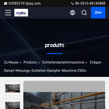
920853791@qq.com
86-0510-86183888
Zitat
produits
Zu Hause
>
Produits
>
Schleifendampfermaschine
>
Erdgas-
Dampf-Heizungs-Schleifen-Dampfer-Maschine 250m