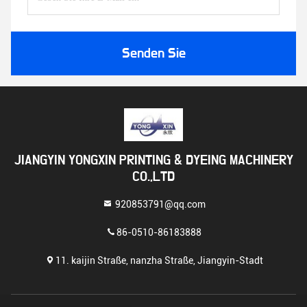
Senden Sie
JIANGYIN YONGXIN PRINTING & DYEING MACHINERY
CO.,LTD
920853791@qq.com
86-0510-86183888
11. kaijin Straße, nanzha Straße, Jiangyin-Stadt