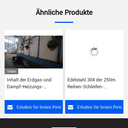
Ähnliche Produkte
Video
Inhalt der Erdgas-und
Edelstahl 304 der 250m
Dampf-Heizungs-
Reihen-Schleifen-
ununterbrochener langer
Dampfer-Ausrüstungs-
Schleifen-Dampfer-
30KW
Maschinen-250m
s
Erhalten Sie besten Preis
Erhalten Sie besten Preis