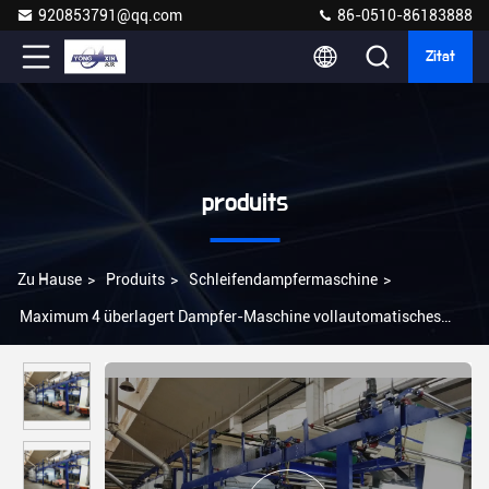
920853791@qq.com
86-0510-86183888
Zitat
produits
Zu Hause
>
Produits
>
Schleifendampfermaschine
>
Maximum 4 überlagert Dampfer-Maschine vollautomatisches
35KW