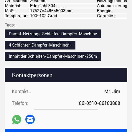
Arbeitsbreite:
2050mm
Heizungsmodus:
D
Material:
Edelstahl 304
Automatisierung:
V
Maß:
17527×4496×5003mm
Energie:
Temperatur:
100~102 Grad
Garantie:
1
Tags:
Dampf-Heizungs-Schleifen-Dampfer-Maschine
4 Schichten Dampfer-Maschinen-
Inhalt der Schleifen-Dampfer-Maschinen-250m
Kontaktpersonen
Kontaktpersonen:
Mr. Jim
Telefon:
86-0510-86183888