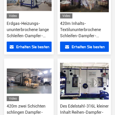
Video
Video
Erdgas-Heizungs-
420m Inhalts-
ununterbrochene lange
Textilununterbrochene
Schleifen-Dampfer-
Schleifen-Dampfer-
Maschine 600m
Maschine 45KW
Erhalten Sie besten
Erhalten Sie besten
Preis
Preis
Video
420m zwei Schichten
Des Edelstahl-316L kleiner
schlingen Dampfer-
Inhalt Reihen-Dampfer-