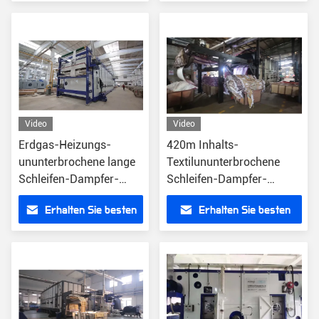
Preis
Preis
Video
Video
Erdgas-Heizungs-
420m Inhalts-
ununterbrochene lange
Textilununterbrochene
Schleifen-Dampfer-
Schleifen-Dampfer-
Maschine 600m
Maschine 45KW
Erhalten Sie besten
Erhalten Sie besten
Preis
Preis