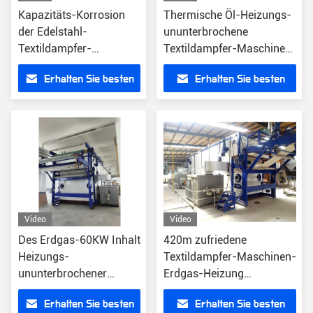
Kapazitäts-Korrosion
Thermische Öl-Heizungs-
der Edelstahl-
ununterbrochene
Textildampfer-
Textildampfer-Maschine
Maschinen-420m
für hohe Temperatur
Erhalten Sie besten
Erhalten Sie besten
verhindern
Preis
Preis
Video
Video
Des Erdgas-60KW Inhalt
420m zufriedene
Heizungs-
Textildampfer-Maschinen-
ununterbrochener
Erdgas-Heizung
Textildampfer-der
ununterbrochen
Erhalten Sie besten
Erhalten Sie besten
Maschinen-600m