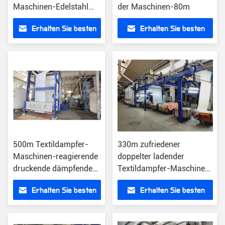
Maschinen-Edelstahl
der Maschinen-80m
316L
Erhalten Sie besten
Erhalten Sie besten
Preis
Preis
500m Textildampfer-
330m zufriedener
Maschinen-reagierende
doppelter ladender
druckende dämpfende
Textildampfer-Maschinen-
Maschine 50KW
Edelstahl
Erhalten Sie besten
Erhalten Sie besten
Preis
Preis