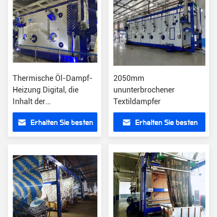
Thermische Öl-Dampf-
2050mm
Heizung Digital, die
ununterbrochener
Inhalt der
Textildampfer
Textildampfer-
Erhalten Sie besten
Erhalten Sie besten
Maschinen-80m druckt
Preis
Preis