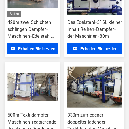
Video
420m zwei Schichten
Des Edelstahl-316L kleiner
schlingen Dampfer-
Inhalt Reihen-Dampfer-
Maschinen-Edelstahl
der Maschinen-80m
316L
Erhalten Sie besten
Erhalten Sie besten
Preis
Preis
500m Textildampfer-
330m zufriedener
Maschinen-reagierende
doppelter ladender
druckende dämpfende
Textildampfer-Maschinen-