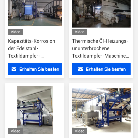
Video
Video
Kapazitäts-Korrosion
Thermische Öl-Heizungs-
der Edelstahl-
ununterbrochene
Textildampfer-
Textildampfer-Maschine
Maschinen-420m
für hohe Temperatur
Erhalten Sie besten
Erhalten Sie besten
verhindern
Preis
Preis
Video
Video