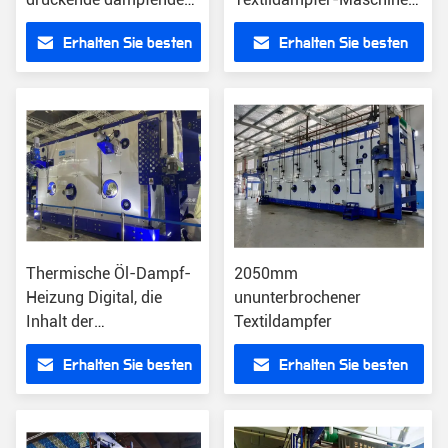
Maschine 50KW
Edelstahl
Erhalten Sie besten
Erhalten Sie besten
Preis
Preis
Thermische Öl-Dampf-
2050mm
Heizung Digital, die
ununterbrochener
Inhalt der
Textildampfer
Textildampfer-
Erhalten Sie besten
Erhalten Sie besten
Maschinen-80m druckt
Preis
Preis