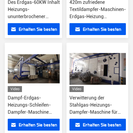
Des Erdgas-60KW Inhalt
420m zufriedene
Heizungs-
Textildampfer-Maschinen-
ununterbrochener
Erdgas-Heizung
Textildampfer-der
ununterbrochen
Erhalten Sie besten
Erhalten Sie besten
Maschinen-600m
Preis
Preis
Video
Video
Dampf-Erdgas-
Verwitterung der
Heizungs-Schleifen-
Stahlgas-Heizungs-
Dampfer-Maschine
Dampfer-Maschine für
17527×4496×5003mm
Chemiefaser
Erhalten Sie besten
Erhalten Sie besten