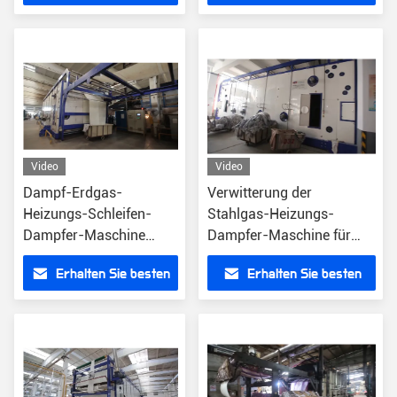
Preis
Preis
Video
Video
Dampf-Erdgas-
Verwitterung der
Heizungs-Schleifen-
Stahlgas-Heizungs-
Dampfer-Maschine
Dampfer-Maschine für
17527×4496×5003mm
Chemiefaser
Erhalten Sie besten
Erhalten Sie besten
Preis
Preis