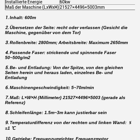
Installierte Energie
60kw
Maß der Maschine (LxWxH)
21527×4496×5003mm
1.
Inhalt: 600m
2.
Übersetzen der Seite: recht oder verlassen (Gesicht die
Maschine, gegenüber von dem Tor)
3.
Rollenbreite: 2800mm; Arbeitsbreite: Maximum 2650mm
4.
Passende Faser: strickende und spinnende Faser
50~500g/m2
5.
Be- und Entladung: Von der Spitze, von den gleichen
Seiten herein und heraus laden, einzelnes Be- und
Entladung
6.
Maschinengeschwindigkeit: 5~70m/min
7.
Maß: L×W×H (Millimeter) 21527×4496×5003 (gerade als
Referenz)
8.
Schleifenlänge: 1.5m~3m kann justierbar sein
9.
Temperaturdifferenz von der rechten und linken Wand: ﹪
±1 ℃
10.
Getriebe: Frequenzumrichter, Frequenzmotor