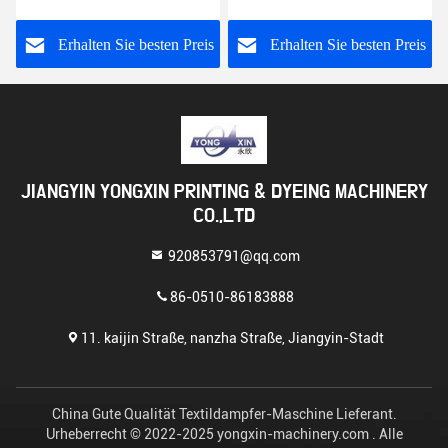
automatischen
Textilmaschine
s
Erhalten Sie besten Preis
Erhalten Sie besten Preis
JIANGYIN YONGXIN PRINTING & DYEING MACHINERY
CO.,LTD
920853791@qq.com
86-0510-86183888
11. kaijin Straße, nanzha Straße, Jiangyin-Stadt
China Gute Qualität Textildampfer-Maschine Lieferant.
Urheberrecht © 2022-2025 yongxin-machinery.com . Alle